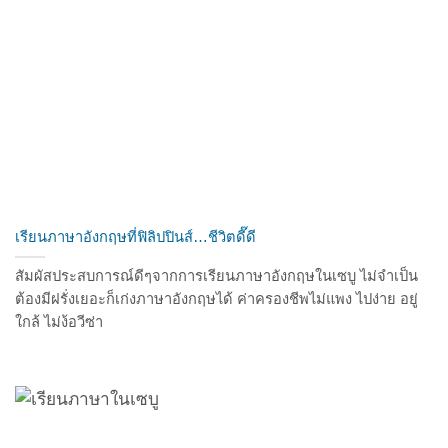
เรียนภาษาอังกฤษที่ฟิลิปปินส์…ชีวิตดี๊ดี
สัมผัสประสบการณ์ดีๆจากการเรียนภาษาอังกฤษในเซบู ไม่จำเป็น
ต้องมีฝรั่งเยอะก็เก่งภาษาอังกฤษได้ ค่าครองชีพไม่แพง ไปง่าย อยู่
ใกล้ ไม่ง้อวีซ่า