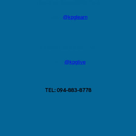
เรียนภาษาอังกฤษที่ฟิลิปปินส์
Line :
@kpglearn
คอร์สออนไลน์ KPG LIVE
Line :
@kpglive
TEL: 094-883-8778