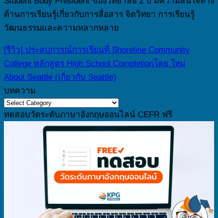
Student Body President ของวิทยาลัย 2 ปี มีความสนใจทาง
ด้านการเรียนรู้เกี่ยวกับการสื่อสาร จิตวิทยา การเรียนรู้
วัฒนธรรมและความหลากหลาย
[รีวิว] ประสบการณ์การเรียนที่ Shoreline Community
College หลักสูตร High School Completionโดย ใหม่
About Seattle (เกี่ยวกับ Seattle)
บทความ
บทความ
ทดสอบวัดระดับภาษาอังกฤษออนไลน์​ CEFR ฟรี