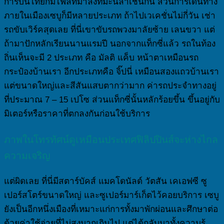
การบินไทยก็มีไฟลท์มาลงที่มะนิลาเช่นกัน ส่วนการเดินทาง
ภายในเมืองเซบูก็มีหลายประเภท ถ้าไปเวเคชั่นไม่กี่วัน เช่า
รถขับเวิร์คสุดเลย ที่นี่เขาขับรถพวงมาลัยซ้าย เลนขวา แต่
ถ้ามาปักหลักเรียนนานแรมปี นอกจากแท็กซี่แล้ว รถในท้อง
ถิ่นเห็นจะมี 2 ประเภท คือ มัลติ แค็บ หน้าตาเหมือนรถ
กระป๋องบ้านเรา อีกประเภทคือ จิ๊ปนี่ เหมือนสองแถวบ้านเรา
แต่ขนาดใหญ่และสีสันแสบตากว่ามาก ค่ารถประจำทางอยู่
ที่ประมาณ 7 – 15 เปโซ ส่วนแท็กซี่นั้นหลักร้อยขึ้น ขึ้นอยู่กับ
มิเตอร์หรือราคาที่ตกลงกันก่อนใช้บริการ
ภาพในโทรทัศน์ดูเหมือนประเทศฟิลิปปินส์จะห่างไกล
ความเจริญ
แต่ผิดเลย ที่นี่มีสตาร์บัคส์ แมคโดนัลด์ วัตสัน เคเอฟซี ซู
เปอร์สโตร์ขนาดใหญ่ และซูเปอร์มาร์เก็ตไว้คอยบริการ เซบู
ยังเป็นอีกหนึ่งเมืองที่เหมาะแก่การทั้งมาพักผ่อนและศึกษาต่อ
ด้วยค่าใช้จ่ายที่ไม่สูงมากเกินไป แต่ได้กลับมาทั้งความรู้