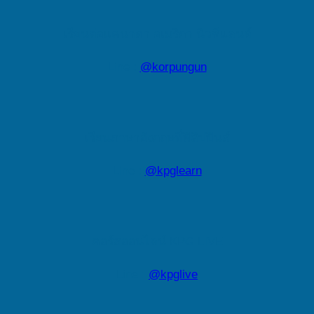
เรียนต่อแคนาดา อเมริกา นิวซีแลนด์
Line :
@korpungun
เรียนภาษาอังกฤษที่ฟิลิปปินส์
Line :
@kpglearn
คอร์สออนไลน์ KPG LIVE
Line :
@kpglive