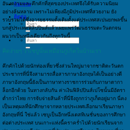
อันงดงามและคึกคักที่สุดของประเทศจึงได้รับความนิยม
กิจกรรม
อย่างล้นหลาม เพราะไม่เพียงมีภูมิประเทศที่สวยงาม ยัง
ติดต่อ
รวบรวมได้ซึ่งอารยธรรมดั้งเดิมตั้งแต่ประเทศสเปนยกพลขึ้น
บกสู่ประเทศฟิลิปปินส์แล้วเผยแพร่วัฒนธรรมตะวันตกจน
ผนวกเป็นหนึ่งเดียวกันถึงทุกวันนี้
คิดง่ายๆ ว่าเซบูนั้นเหมือนภูเก็ตในบ้านเรา
คึกคักไปด้วยนักท่องเที่ยวซึ่งส่วนใหญ่มาจากชาติตะวันตก
ประชากรที่นี่จึงสามารถสื่อสารภาษาอังกฤษได้เป็นอย่างดี
ภาษาอังกฤษนี้ยังเป็นภาษาทางราชการร่วมกับภาษาตากา
ล็อกอีกด้วย ในทางกลับกัน ค่าเงินฟิลิปปินส์เปโซนั้นมีอัตรา
ต่ำกว่าไทย การจับจ่ายสินค้าที่นี่จึงถูกกว่าภูเก็ตอยู่มาก นี่คง
เป็นเหตุผลที่นักศึกษาจากหลายประเทศเลือกมาเรียนภาษา
อังกฤษที่นี่ ใช่แล้ว เซบูเป็นอีกหนึ่งเดสทิเนชั่นของการศึกษา
ต่อต่างประเทศ บนเกาะแห่งนี้คราคร่ำไปด้วยนักเรียนจาก