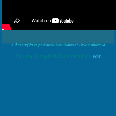
# ทำค
วามรู้จัก
เซบู
# เรียนภาษาอังกฤษที่ฟิลิปปินส์ # เรียนภาษาที่ฟิลิปปินส์
เรียนภาษาอังกฤษที่ฟิลิปปินส์ กับก้อปันกัน
คลิก
ติดต่อขอรับคำปรึกษา