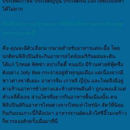
ประเทศเกาหลี ประเทศญี่ปุ่น ประเทศจีน และไทยแบบที่หา
ได้ไม่ยาก
ข้อดีประการแรกของการที่มีนักศึกษาหลายประเทศ
บนเกาะแห่งนี้
คือ คุณจะมีตัวเลือกมากมายสำหรับอาหารแต่ละมื้อ โดย
ปกติคนฟิลิปปินส์จะกินอาหารสไตล์อเมริกันผสมละติน
ได้แก่ ไก่ทอด พิซซ่า สปาเก็ตตี้ ขนมปัง มีร้านฟาสต์ฟู้ดชื่อ
ดังอย่าง Jolly Bee กระจายอยู่ทั่วทุกมุมเมือง แต่เนื่องจากมี
ชาวต่างชาติเยอะ อาหารจีน เกาหลี ญี่ปุ่น และไทยจึงมีอยู่
ตามร้านอาหารข้างทางและห้างสรรพสินค้า ถูกแพงแล้วแต่
ทำเลที่ตั้งเลย ส่วนใครที่อยากกินอาหารพื้นเมืองนั้น คน
ฟิลิปปินส์กินอาหารไทยต่างจากไทยเท่าไหร่นัก สัตว์ที่นิยม
กินกันบนเกาะนี้ก็คือปลา อาหารจานผัดแล้วใส่ซีอิ๊วมะพร้าว
ก็ควรลองสักครั้งเมื่อมาที่นี่