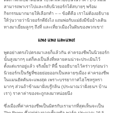
สามารถพาเราไปและกลับนิวยอร์กได้สบายๆ พร้อม
กิจกรรมมากมายให้เลือกทำ – – ข้อดีคือ เราไม่ต้องอธิบาย
ให้วุ่นวายว่านิวยอร์กดียังไง แถมพ่อกับแม่ยังมีข้ออ้างเดิน
ทางมาเยี่ยมลูกๆ ถึงที่ และเที่ยวเมืองในฝันของพวกเขา!
แพง แพง และแพง!
พูดอย่างตรงไปตรงมาเลยก็แล้วกัน ค่าครองชีพในนิวยอร์ก
นั้นสูงมากๆ แต่ก็คงเป็นสิ่งที่หลายคนน่าจะประเมินไว้
ตั้งแต่แรกอยู่แล้ว จริงมั้ย? ทีนี้ ขออธิบายไว้คร่าวๆก่อนว่า
นิวยอร์กเป็นรัฐที่ซอยย่อยออกเป็นหลายๆเมือง ค่าครองชีพ
ในแมนฮัตตันจะแพงสุด เพราะบรรยากาศไฮโซหรูหรา
มากๆ ส่วนถ้าข้ามมาฝั่งบรู๊กลิน (ประมาณว่าฝั่งธนฯ บ้าน
เรา) ราคาค่าของจะถูกลงมาหน่อยนึง
ซึ่งเมืองที่ค่าครองชีพเป็นมิตรกับเรามากที่สุดเห็นจะเป็น
The Bronx ซึ่งอยู่ห่างจากเซ็นทรัล พาร์ค ประมาณ 16.5