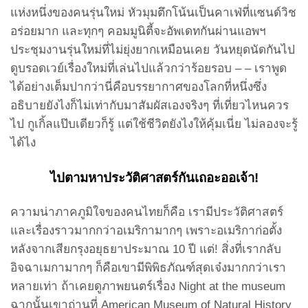
แห่งหนึ่งของคนรุ่นใหม่ หัวมุมตึกโน้นเป็นคาเฟ่ที่แซนด์วิช
อร่อยมาก และทุกๆ คอมมูนิตี้จะอัพเดทกันผ่านแอพฯ
ประชุมงานรุ่นใหม่ที่ไม่ยุ่งยากเหมือนเคย วันหยุดนัดกันไป
ดูบรอดเวย์เรื่องใหม่ที่เล่นไปแล้วกว่าร้อยรอบ – – เราพูด
ได้อย่างเต็มปากว่านี่คือบรรยากาศของโลกที่หนึ่งซึ่ง
อธิบายยังไงก็ไม่เท่ากับมาสัมผัสเองจริงๆ ที่เที่ยวไหนควร
ไป กูเกิ้ลแป๊บเดียวก็รู้ แต่ใช้ชีวิตยังไงให้คุ้มเนี่ย ไม่ลองจะรู้
ได้ไง
ไปตามหาประวัติศาสตร์กันเถอะออเจ้า!
ความน่าภาคภูมิใจของคนไทยก็คือ เรามีประวัติศาสตร์
และเรื่องราวมากกว่าอเมริกามากๆ เพราะอเมริกาก่อตั้ง
หลังจากเสียกรุงอยุธยาประมาณ 10 ปี แต่! สิ่งที่เรากลับ
อิจฉาเมกามากๆ ก็คือเขามีพิพิธภัณฑ์สุดเจ๋งมากกว่าเรา
หลายเท่า ถ้าเคยดูภาพยนตร์เรื่อง Night at the museum
ฉากนั้นเขาถ่านที่ American Museum of Natural History