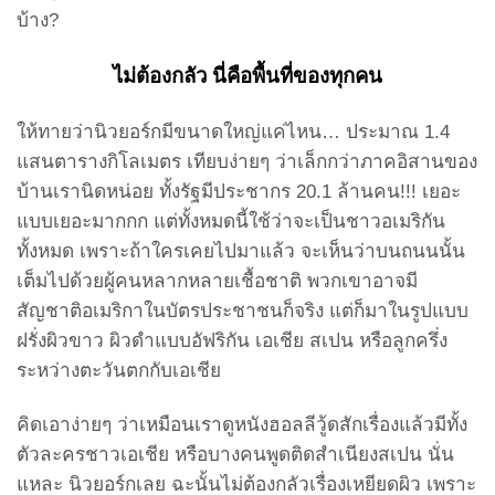
บ้าง?
ไม่ต้องกลัว นี่คือพื้นที่ของทุกคน
ให้ทายว่านิวยอร์กมีขนาดใหญ่แค่ไหน… ประมาณ 1.4
แสนตารางกิโลเมตร เทียบง่ายๆ ว่าเล็กกว่าภาคอิสานของ
บ้านเรานิดหน่อย ทั้งรัฐมีประชากร 20.1 ล้านคน!!! เยอะ
แบบเยอะมากกก แต่ทั้งหมดนี้ใช้ว่าจะเป็นชาวอเมริกัน
ทั้งหมด เพราะถ้าใครเคยไปมาแล้ว จะเห็นว่าบนถนนนั้น
เต็มไปด้วยผู้คนหลากหลายเชื้อชาติ พวกเขาอาจมี
สัญชาติอเมริกาในบัตรประชาชนก็จริง แต่ก็มาในรูปแบบ
ฝรั่งผิวขาว ผิวดำแบบอัฟริกัน เอเชีย สเปน หรือลูกครึ่ง
ระหว่างตะวันตกกับเอเชีย
คิดเอาง่ายๆ ว่าเหมือนเราดูหนังฮอลลีวู้ดสักเรื่องแล้วมีทั้ง
ตัวละครชาวเอเชีย หรือบางคนพูดติดสำเนียงสเปน นั่น
แหละ นิวยอร์กเลย ฉะนั้นไม่ต้องกลัวเรื่องเหยียดผิว เพราะ