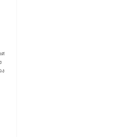
าศ
ง
วง