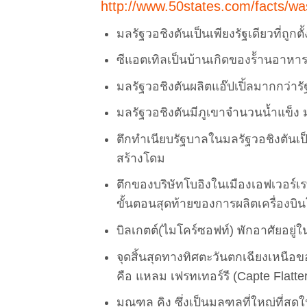
http://www.50states.com/facts/w
มลรัฐวอชิงตันเป็นเพียงรัฐเดียวที่ถ
ซีแอตเทิลเป็นบ้านเกิดของร้้านอาหา
มลรัฐวอชิงตันผลิตแอ๊ปเปิ้ลมากกว่าร
มลรัฐวอชิงตันมีภูเขาจำนวนน้ำแข็ง ม
ตึกทำเนียบรัฐบาลในมลรัฐวอชิงตันเป
สร้างโดม
ตึกของบริษัทโบอิงในเมืองเอฟเวอร์เรท
ขั้นตอนสุดท้ายของการผลิตเครื่องบิน
บิลเกตต์(ไมโคร์ซอฟท์) พักอาศัยอยู
จุดสิ้นสุดทางทิศตะวันตกเฉียงเหนื
คือ แหลม เฟรทเทอร์รี (Capte Flattery
มณฑล คิง ซึ่งเป็นมลฑลที่ใหญ่ที่สุดใ