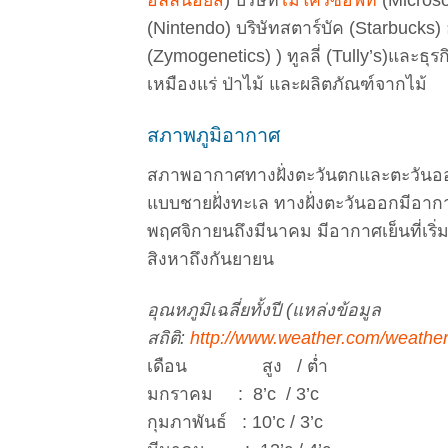
(Nintendo) บริษัทสตาร์บัค (Starbucks
(Zymogenetics) ) ทูลลี่ (Tully’s)และธุร
เหมืองแร่ ป่าไม้ และผลิตภัณฑ์จากไม้
สภาพภูมิอากาศ
สภาพอากาศทางฝั่งตะวันตกและตะวันออ
แบบชายฝั่งทะเล ทางฝั่งตะวันออกมีอาก
พฤศจิกายนถึงมีนาคม มีอากาศเย็นที่เร
สิงหาถึงกันยายน
อุณหภูมิเฉลี่ยทั้งปี (แหล่งข้อมูล
สถิติ:
http://www.weather.com/weathe
เดือน สูง / ต่ำ
มกราคม : 8’c / 3’c
กุมภาพันธ์ : 10’c / 3’c