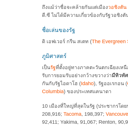
ถึงแม้ว่าชื่อจะคล้ายกันแต่เมือง
วอชิงตัน ด
ดี.ซี ไม่ได้มีความเกี่ยวข้องกับรัฐวอชิงต
ชื่อเล่นของรัฐ
ดิ เอฟเวอร์ กรีน สเตท (
The Evergreen 
ภูมิศาสตร์
เป็น
รัฐ
ที่ตั้งอยู่ทางภาคตะวันตกเฉียงเหน
รับการยอมรับอย่างกว้างขวางว่า
มีทิวทั
กันกับรัฐไอดาโฮ (
Idaho
), รัฐออเรกอน (
Columbia
) ของประเทศแคนาดา
10 เมืองที่ใหญ่ที่สุดในรัฐ (ประชากรโด
208,916;
Tacoma
, 198,397;
Vancouve
92,411; Yakima, 91,067; Renton, 90,