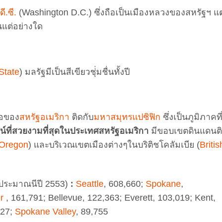
ี.ซี.
(Washington D.C.) ซึ่งถือเป็นเมืองหลวงของสหรัฐฯ แต
ันแต่อย่างใด
State
) มลรัฐมีเป็นสีเขียวชุ่่มชื่นทั้งปี
ือของ
สหรัฐอเมริกา
ติดกับ
มหาสมุทรแปซิฟิก
ซึ่งเป็นภูมิภาคที
ศน์ที่สวยงามที่สุดในประเทศสหรัฐอเมริกา
มีขอบเขตดินแดนต
Oregon
) และบริเวณเขตเมืองต่างๆในบริติชโคลัมเบีย (
Britis
ยประมาณนีปี 2553)
:
Seattle
, 608,660;
Spokane
,
r
, 161,791; Bellevue, 122,363; Everett, 103,019; Kent,
927;
Spokane Valley
, 89,755