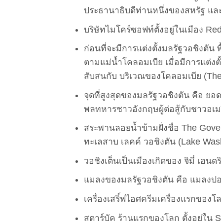
ประธานาธิบดีท่านหนึ่งของสหรัฐ และ 
บริษัทไมโคร์ซอฟท์ตั้งอยู่ในเมือง 
ก่อนที่จะมีการแต่งตั้งมลรัฐวอชิงตัน พื
ตามแม่น้ำโคลอมเบีย เมื่อมีการแต่งตั้ง
สับสนกับ บริเวณของโคลอมเบีย (The 
จุดที่สูงสุดของมลรัฐวอชิงตัน คือ ยอดเข
พลทหารชาวอังกฤษผู้ต่อสู้กับชาวอเม
สระพานลอยน้ำข้ามฝั่งชื่อ The Gover
ทะเลสาบ เลคค์ วอชิงตัน (Lake Wash
วอชิงเต็นเป็นเมืองเกิดของ จิมี่ เฮน
แมลงของมลรัฐวอชิงตัน คือ แมลงปอส
เครื่องเสริ์ฟไอศครีมเครื่องแรกของโล
สตาร์บัค ร้านแรกของโลก ตั้งอยู่ใน S