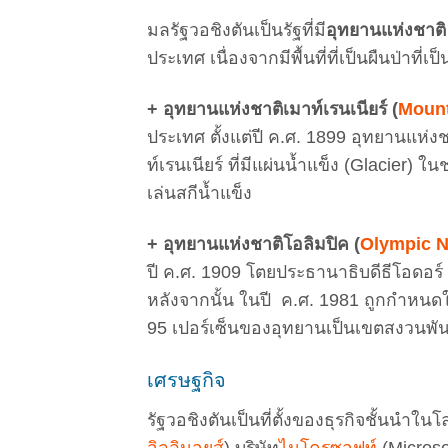
มลรัฐวอชิงตันเป็นรัฐที่มี
อุทยานแห่งชาต
ประเทศ เนื่องจากมีพื้นที่ที่เป็นผืนป่าที่เ
+ อุทยานแห่งชาติเมาท์เรนเนียร์ (
Mount
ประเทศ ตั้งแต่ปี ค.ศ. 1899 อุทยานแห่งชา
ท์เรนเนียร์ ที่มีแผ่นน้ำแข็ง (Glacier
เล่นสกีน้ำแข็ง
+ อุทยานแห่งชาติโอลิมปิค (
Olympic N
ปี ค.ศ. 1909 โตยประธานาธิบดีธีโอดอร์ ร
หลังจากนั้น ในปี ค.ศ. 1981 ถูกกำหน
95 เปอร์เซ็นของอุทยานเป็นเขตสงวนพันธุ
เศรษฐกิจ
รัฐวอชิงตันเป็นที่ตั้งของธุรกิจชั้นนำใน
อิลลินอยส์
) บริษัท
ไมโครซอฟท์
(Microsof