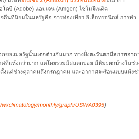
) อโดบี (Adobe) แอมเจน (Amgen) ไซโมจีเนติค
กิจอื่นที่นิยมในมลรัฐคือ การท่องเที่ยว อิเล็กทรอนิกส์ การทำ
กของมลรัฐนั้นแตกต่างกันมาก ทางฝั่งตะวันตกมีสภาพอาก
าศที่แห้งกว่ามาก แต่โดยรวมมีฝนตกบ่อย มีหิมะตกบ้างในช่ว
ิ่มตั้งแต่ช่วงตุลาคมถึงกรกฎาคม และอากาศจะร้อนแบบแห้งช่
r/wxclimatology/monthly/graph/USWA0395
)