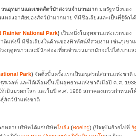
ิ วนอุทยานและเขตสัตว์ป่าสงวนจำนวนมาก
มลรัฐหนึ่งของ
ป็นแหล่งอาศัยของสัตว์ป่ามากมาย ที่มีชื่อเสียงและเป็นที่รู้จักได
 Rainier National Park
)
เป็นหนึ่งในอุทยานแห่งแรกของ
ติแห่งนี้ มีชื่อเสียงในด้านของทิวทัศน์ที่สวยงาม เช่นภูเขาเ
) ในช่วงฤดูหนาวและมีนักท่องเที่ยวจำนวนมากมักจะไปไต่เขาแล
ational Park
)
จัดตั้งขึ้นครั้งแรกเป็นอนุสรณ์สถานแห่งชาติ เ
ุสเวลท์ และได้เลื่อนขึ้นเป็นอุทยานแห่งชาติเมื่อปี ค.ศ. 193
ดให้เป็นมรดกโลก และในปี ค.ศ. 1988 สภาคองเกรวกำหนดให
์สัตว์ป่าแห่งชาติ
โลกหลายบริษัทได้แก่บริษัท
โบอิง
(
Boeing
) (ปัจจุบันย้ายไปที่
รั
t) บริษัท
อแมซอน (Amazon) บริษัท
นินเทนโด
อเมริกา