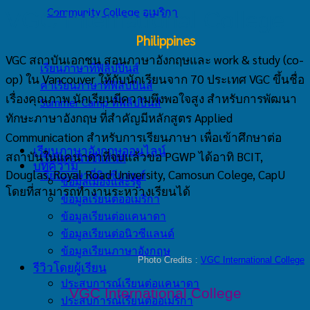
Community College อเมริกา
VGC International College
Philippines
VGC สถาบันเอกชน สอนภาษาอังกฤษและ work & study (co-
เรียนภาษาที่ฟิลิปปินส์
op) ใน Vancouver ให้กับนักเรียนจาก 70 ประเทศ VGC ขึ้นชื่อ
ค่าเรียนภาษาที่ฟิลิปปินส์
เรื่องคุณภาพ นักเรียนมีความพึงพอใจสูง สำหรับการพัฒนา
Summer Camp ที่ฟิลิปปินส์
ทักษะภาษาอังกฤษ ที่สำคัญมีหลักสูตร Applied
New Zealand
Communication สำหรับการเรียนภาษา เพื่อเข้าศึกษาต่อ
เรียนภาษาอังกฤษออนไลน์
สถาบันในแคนาดาที่จบแล้วขอ PGWP ได้อาทิ BCIT,
เรียนต่อนิวซีแลนด์
บทความ
Douglas, Royal Road University, Camosun Colege, CapU
เรียนภาษาที่นิวซีแลนด์
ข้อมูลเมืองและรัฐ
โดยที่สามารถทำงานระหว่างเรียนได้
ข้อมูลเรียนต่ออเมริกา
ข้อมูลเรียนต่อแคนาดา
ข้อมูลเรียนต่อนิวซีแลนด์
ข้อมูลเรียนภาษาอังกฤษ
Photo Credits :
VGC International College
รีวิวโดยผู้เรียน
ประสบการณ์เรียนต่อแคนาดา
VGC International College
ประสบการณ์เรียนต่ออเมริกา